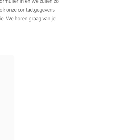
formulier in en we zullen zo
 ook onze contactgegevens
e. We horen graag van je!