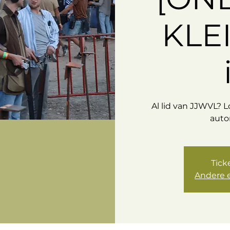
KLE
Al lid van JJWVL? 
auto
Tick
Andere 