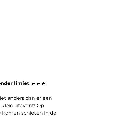
nder limiet!
🔥🔥🔥
iet anders dan er een 
kleiduifevent! Op 
e komen schieten in de 