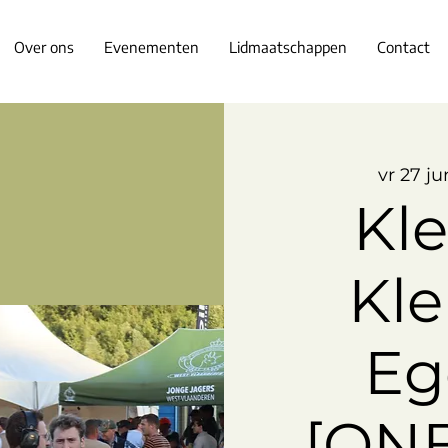
Over ons
Evenementen
Lidmaatschappen
Contact
vr 27 ju
Kle
Kle
Eg
[ON