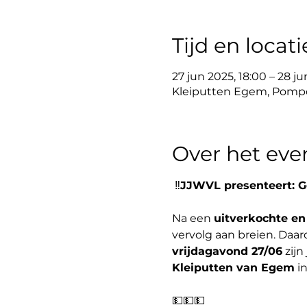
Tijd en locati
27 jun 2025, 18:00 – 28 j
Kleiputten Egem, Pompoe
Over het ev
 ‼️
JJWVL presenteert: Ge
Na een 
uitverkochte en
vervolg aan breien. Daa
vrijdagavond 27/06
 zij
Kleiputten van Egem
 i
💵💵💵