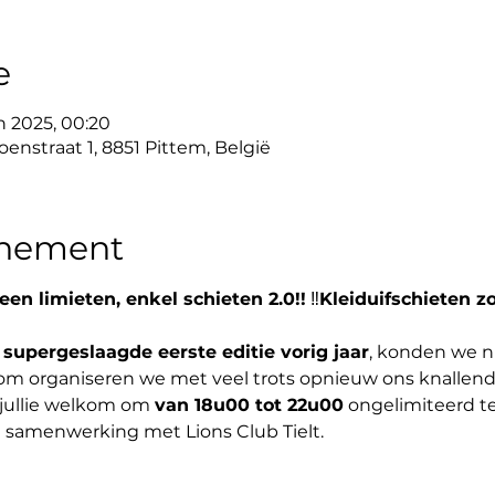
e
un 2025, 00:20
nstraat 1, 8851 Pittem, België
enement
en limieten, enkel schieten 2.0!!
 ‼️
Kleiduifschieten zo
 supergeslaagde eerste editie vorig jaar
, konden we n
rom organiseren we met veel trots opnieuw ons knallend 
n jullie welkom om 
van 18u00 tot 22u00
 ongelimiteerd t
n samenwerking met Lions Club Tielt.