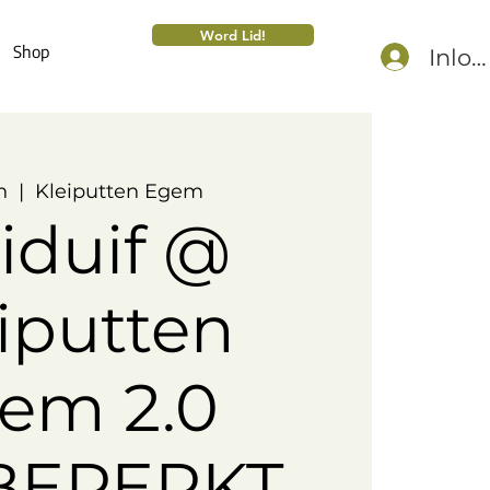
Word Lid!
Shop
Inlo
n
  |  
Kleiputten Egem
iduif @
iputten
em 2.0
BEPERKT